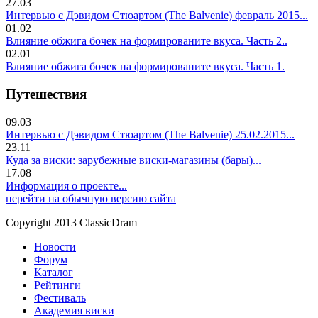
27.03
Интервью с Дэвидом Стюартом (The Balvenie) февраль 2015...
01.02
Влияние обжига бочек на формированите вкуса. Часть 2..
02.01
Влияние обжига бочек на формированите вкуса. Часть 1.
Путешествия
09.03
Интервью с Дэвидом Стюартом (The Balvenie) 25.02.2015...
23.11
Куда за виски: зарубежные виски-магазины (бары)...
17.08
Информация о проекте...
перейти на обычную версию сайта
Copyright 2013 ClassicDram
Новости
Форум
Каталог
Рейтинги
Фестиваль
Академия виски