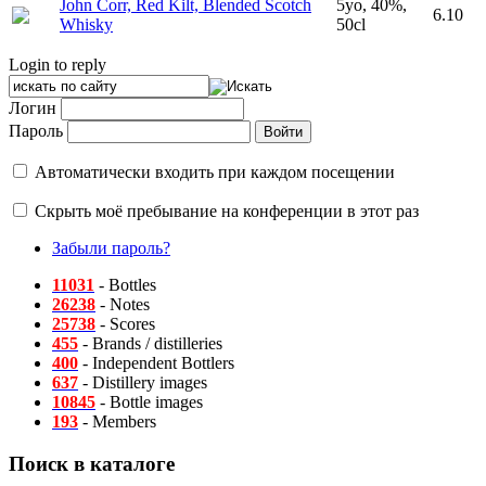
John Corr, Red Kilt, Blended Scotch
5yo, 40%,
6.10
Whisky
50cl
Login to reply
Логин
Пароль
Автоматически входить при каждом посещении
Скрыть моё пребывание на конференции в этот раз
Забыли пароль?
11031
- Bottles
26238
- Notes
25738
- Scores
455
- Brands / distilleries
400
- Independent Bottlers
637
- Distillery images
10845
- Bottle images
193
- Members
Поиск в каталоге