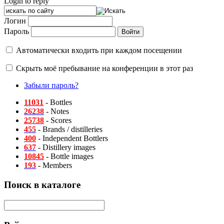
Login to reply
Логин
Пароль
Автоматически входить при каждом посещении
Скрыть моё пребывание на конференции в этот раз
Забыли пароль?
11031
- Bottles
26238
- Notes
25738
- Scores
455
- Brands / distilleries
400
- Independent Bottlers
637
- Distillery images
10845
- Bottle images
193
- Members
Поиск в каталоге