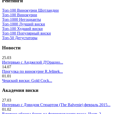
Рейтинги
Топ-100 Винокурни Шотландии
Топ-100 Винокурни
Топ-1000 Негоцианты
Топ-1000 Лучший виски
Топ-100 Худший виски
Топ-100 Популярный виски
Топ-50 Дегустаторы
Новости
25.03
Интервью с Анджелой Д'Орацио...
14.07
Прогулка по винокурне R.Jelinek...
01.01
Чешский виски: Gold Cock...
Академия виски
27.03
Интервью с Дэвидом Стюартом (The Balvenie) февраль 2015...
01.02
Влияние обжига бочек на формированите вкуса. Часть 2..