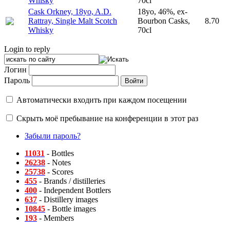
Whisky
70cl
Cask Orkney, 18yo, A.D.
18yo, 46%, ex-
Rattray, Single Malt Scotch
Bourbon Casks,
8.70
Whisky
70cl
Login to reply
Логин
Пароль
Автоматически входить при каждом посещении
Скрыть моё пребывание на конференции в этот раз
Забыли пароль?
11031
- Bottles
26238
- Notes
25738
- Scores
455
- Brands / distilleries
400
- Independent Bottlers
637
- Distillery images
10845
- Bottle images
193
- Members