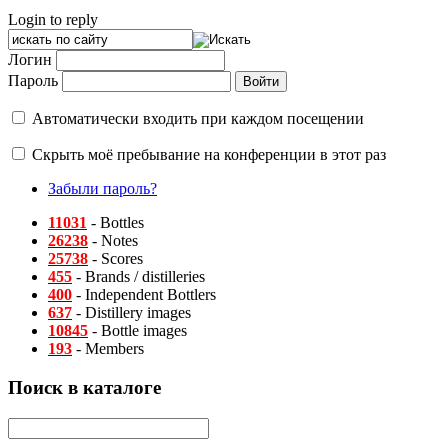
Login to reply
Логин
Пароль
Автоматически входить при каждом посещении
Скрыть моё пребывание на конференции в этот раз
Забыли пароль?
11031
- Bottles
26238
- Notes
25738
- Scores
455
- Brands / distilleries
400
- Independent Bottlers
637
- Distillery images
10845
- Bottle images
193
- Members
Поиск в каталоге