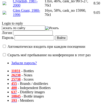
Clynelish, 1987-
13yo, 46%, cask_no 99/3-27,
8.50
2000
70cl
Glen Grant, 1980-
16yo, 58%, cask_no 15990,
9.05
1996
70cl
Login to reply
Логин
Пароль
Автоматически входить при каждом посещении
Скрыть моё пребывание на конференции в этот раз
Забыли пароль?
11031
- Bottles
26238
- Notes
25738
- Scores
455
- Brands / distilleries
400
- Independent Bottlers
637
- Distillery images
10845
- Bottle images
193
- Members