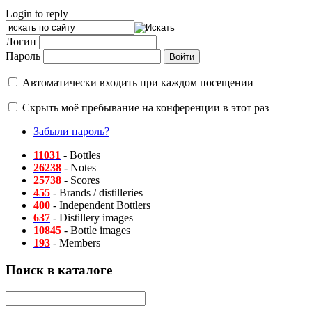
Login to reply
Логин
Пароль
Автоматически входить при каждом посещении
Скрыть моё пребывание на конференции в этот раз
Забыли пароль?
11031
- Bottles
26238
- Notes
25738
- Scores
455
- Brands / distilleries
400
- Independent Bottlers
637
- Distillery images
10845
- Bottle images
193
- Members
Поиск в каталоге