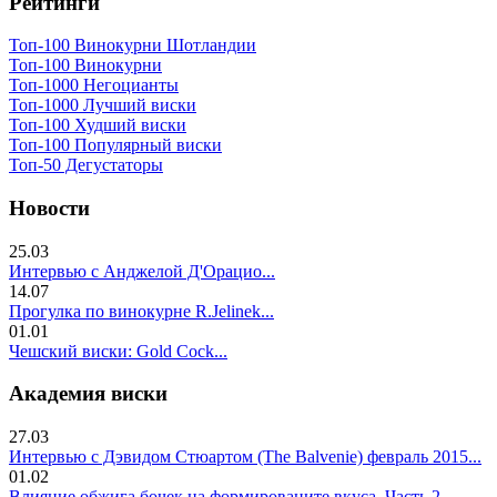
Рейтинги
Топ-100 Винокурни Шотландии
Топ-100 Винокурни
Топ-1000 Негоцианты
Топ-1000 Лучший виски
Топ-100 Худший виски
Топ-100 Популярный виски
Топ-50 Дегустаторы
Новости
25.03
Интервью с Анджелой Д'Орацио...
14.07
Прогулка по винокурне R.Jelinek...
01.01
Чешский виски: Gold Cock...
Академия виски
27.03
Интервью с Дэвидом Стюартом (The Balvenie) февраль 2015...
01.02
Влияние обжига бочек на формированите вкуса. Часть 2..