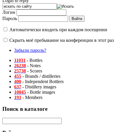
Login to reply
Логин
Пароль
Автоматически входить при каждом посещении
Скрыть моё пребывание на конференции в этот раз
Забыли пароль?
11031
- Bottles
26238
- Notes
25738
- Scores
455
- Brands / distilleries
400
- Independent Bottlers
637
- Distillery images
10845
- Bottle images
193
- Members
Поиск в каталоге