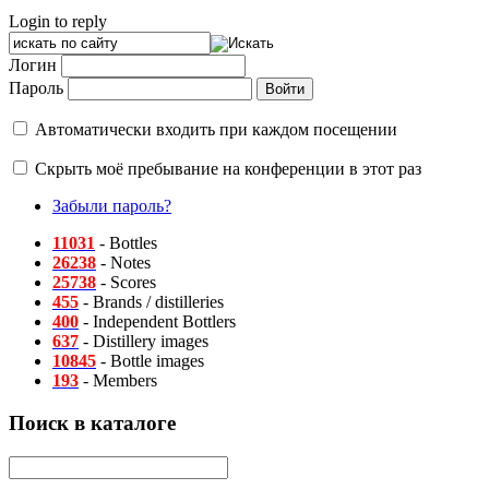
Login to reply
Логин
Пароль
Автоматически входить при каждом посещении
Скрыть моё пребывание на конференции в этот раз
Забыли пароль?
11031
- Bottles
26238
- Notes
25738
- Scores
455
- Brands / distilleries
400
- Independent Bottlers
637
- Distillery images
10845
- Bottle images
193
- Members
Поиск в каталоге