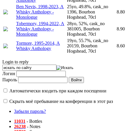
Anthology
Hogshead, 70cl
Ben Nevis, 1998-2023, A
25yo, 49.8%, cask_no
Whisky Anthology -
1396, Bourbon
8.80
Monologue
Hogshead, 70cl
Tobermory, 1994-2022, A
28yo, 52%, cask_no
Whisky Anthology -
381005, Bourbon
8.90
Monologue
Hogshead, 70cl
19yo, 55.7%, cask_no
Tormore, 1995-2014, A
20159, Bourbon
8.60
Whisky Anthology
Hogshead, 70cl
Login to reply
Логин
Пароль
Автоматически входить при каждом посещении
Скрыть моё пребывание на конференции в этот раз
Забыли пароль?
11031
- Bottles
26238
- Notes