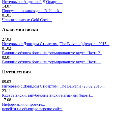
Интервью с Анджелой Д'Орацио...
14.07
Прогулка по винокурне R.Jelinek...
01.01
Чешский виски: Gold Cock...
Академия виски
27.03
Интервью с Дэвидом Стюартом (The Balvenie) февраль 2015...
01.02
Влияние обжига бочек на формированите вкуса. Часть 2..
02.01
Влияние обжига бочек на формированите вкуса. Часть 1.
Путешествия
09.03
Интервью с Дэвидом Стюартом (The Balvenie) 25.02.2015...
23.11
Куда за виски: зарубежные виски-магазины (бары)...
17.08
Информация о проекте...
перейти на обычную версию сайта