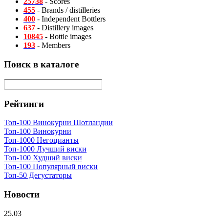
25738
- Scores
455
- Brands / distilleries
400
- Independent Bottlers
637
- Distillery images
10845
- Bottle images
193
- Members
Поиск в каталоге
Рейтинги
Топ-100 Винокурни Шотландии
Топ-100 Винокурни
Топ-1000 Негоцианты
Топ-1000 Лучший виски
Топ-100 Худший виски
Топ-100 Популярный виски
Топ-50 Дегустаторы
Новости
25.03