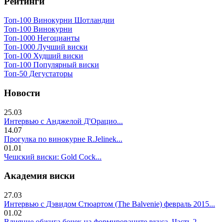
Рейтинги
Топ-100 Винокурни Шотландии
Топ-100 Винокурни
Топ-1000 Негоцианты
Топ-1000 Лучший виски
Топ-100 Худший виски
Топ-100 Популярный виски
Топ-50 Дегустаторы
Новости
25.03
Интервью с Анджелой Д'Орацио...
14.07
Прогулка по винокурне R.Jelinek...
01.01
Чешский виски: Gold Cock...
Академия виски
27.03
Интервью с Дэвидом Стюартом (The Balvenie) февраль 2015...
01.02
Влияние обжига бочек на формированите вкуса. Часть 2..