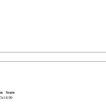
on
Score
5cl
8.90