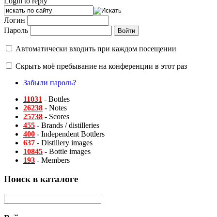
Login to reply
Логин
Пароль
Автоматически входить при каждом посещении
Скрыть моё пребывание на конференции в этот раз
Забыли пароль?
11031
- Bottles
26238
- Notes
25738
- Scores
455
- Brands / distilleries
400
- Independent Bottlers
637
- Distillery images
10845
- Bottle images
193
- Members
Поиск в каталоге