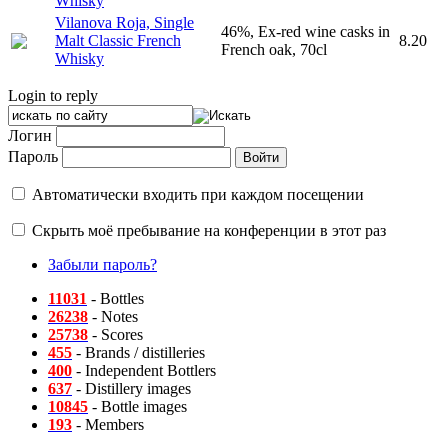
Whisky
Vilanova Roja, Single
46%, Ex-red wine casks in
Malt Classic French
8.20
French oak, 70cl
Whisky
Login to reply
Логин
Пароль
Автоматически входить при каждом посещении
Скрыть моё пребывание на конференции в этот раз
Забыли пароль?
11031
- Bottles
26238
- Notes
25738
- Scores
455
- Brands / distilleries
400
- Independent Bottlers
637
- Distillery images
10845
- Bottle images
193
- Members