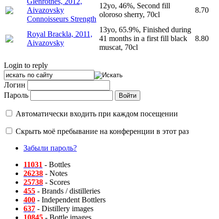
Glenrothes, 2012,
12yo, 46%, Second fill
Aivazovsky
8.70
oloroso sherry, 70cl
Connoisseurs Strength
13yo, 65.9%, Finished during
Royal Brackla, 2011,
41 months in a first fill black
8.80
Aivazovsky
muscat, 70cl
Login to reply
Логин
Пароль
Автоматически входить при каждом посещении
Скрыть моё пребывание на конференции в этот раз
Забыли пароль?
11031
- Bottles
26238
- Notes
25738
- Scores
455
- Brands / distilleries
400
- Independent Bottlers
637
- Distillery images
10845
- Bottle images