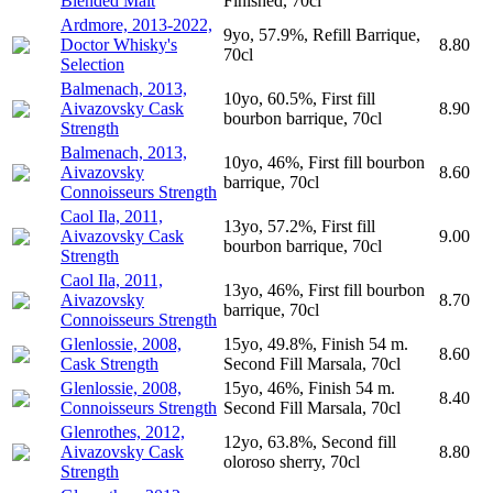
Blended Malt
Finished, 70cl
Ardmore, 2013-2022,
9yo, 57.9%, Refill Barrique,
Doctor Whisky's
8.80
70cl
Selection
Balmenach, 2013,
10yo, 60.5%, First fill
Aivazovsky Cask
8.90
bourbon barrique, 70cl
Strength
Balmenach, 2013,
10yo, 46%, First fill bourbon
Aivazovsky
8.60
barrique, 70cl
Connoisseurs Strength
Caol Ila, 2011,
13yo, 57.2%, First fill
Aivazovsky Cask
9.00
bourbon barrique, 70cl
Strength
Caol Ila, 2011,
13yo, 46%, First fill bourbon
Aivazovsky
8.70
barrique, 70cl
Connoisseurs Strength
Glenlossie, 2008,
15yo, 49.8%, Finish 54 m.
8.60
Cask Strength
Second Fill Marsala, 70cl
Glenlossie, 2008,
15yo, 46%, Finish 54 m.
8.40
Connoisseurs Strength
Second Fill Marsala, 70cl
Glenrothes, 2012,
12yo, 63.8%, Second fill
Aivazovsky Cask
8.80
oloroso sherry, 70cl
Strength