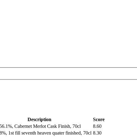
Description
Score
56.1%, Cabernet Merlot Cask Finish, 70cl
8.60
8%, 1st fill seventh heaven quater finished, 70cl
8.30