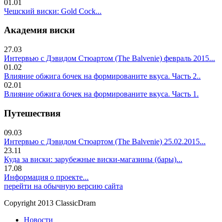
01.01
Чешский виски: Gold Cock...
Академия виски
27.03
Интервью с Дэвидом Стюартом (The Balvenie) февраль 2015...
01.02
Влияние обжига бочек на формированите вкуса. Часть 2..
02.01
Влияние обжига бочек на формированите вкуса. Часть 1.
Путешествия
09.03
Интервью с Дэвидом Стюартом (The Balvenie) 25.02.2015...
23.11
Куда за виски: зарубежные виски-магазины (бары)...
17.08
Информация о проекте...
перейти на обычную версию сайта
Copyright 2013 ClassicDram
Новости