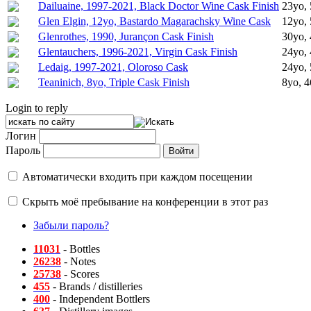
Dailuaine, 1997-2021, Black Doctor Wine Cask Finish
23yo, 
Glen Elgin, 12yo, Bastardo Magarachsky Wine Cask
12yo, 
Glenrothes, 1990, Jurançon Cask Finish
30yo, 
Glentauchers, 1996-2021, Virgin Cask Finish
24yo, 
Ledaig, 1997-2021, Oloroso Cask
24yo, 
Teaninich, 8yo, Triple Cask Finish
8yo, 4
Login to reply
Логин
Пароль
Автоматически входить при каждом посещении
Скрыть моё пребывание на конференции в этот раз
Забыли пароль?
11031
- Bottles
26238
- Notes
25738
- Scores
455
- Brands / distilleries
400
- Independent Bottlers