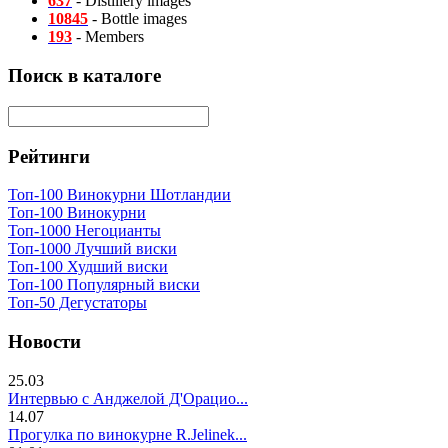
637
- Distillery images
10845
- Bottle images
193
- Members
Поиск в каталоге
Рейтинги
Топ-100 Винокурни Шотландии
Топ-100 Винокурни
Топ-1000 Негоцианты
Топ-1000 Лучший виски
Топ-100 Худший виски
Топ-100 Популярный виски
Топ-50 Дегустаторы
Новости
25.03
Интервью с Анджелой Д'Орацио...
14.07
Прогулка по винокурне R.Jelinek...