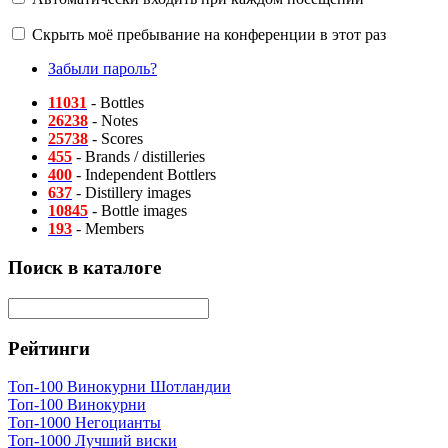
Скрыть моё пребывание на конференции в этот раз
Забыли пароль?
11031
- Bottles
26238
- Notes
25738
- Scores
455
- Brands / distilleries
400
- Independent Bottlers
637
- Distillery images
10845
- Bottle images
193
- Members
Поиск в каталоге
Рейтинги
Топ-100 Винокурни Шотландии
Топ-100 Винокурни
Топ-1000 Негоцианты
Топ-1000 Лучший виски