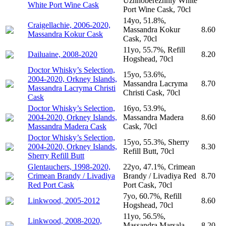
Uzhnoberezhniy White
White Port Wine Cask
Port Wine Cask, 70cl
14yo, 51.8%,
Craigellachie, 2006-2020,
Massandra Kokur
8.60
Massandra Kokur Cask
Cask, 70cl
11yo, 55.7%, Refill
Dailuaine, 2008-2020
8.20
Hogshead, 70cl
Doctor Whisky’s Selection,
15yo, 53.6%,
2004-2020, Orkney Islands,
Massandra Lacryma
8.70
Massandra Lacryma Christi
Christi Cask, 70cl
Cask
Doctor Whisky’s Selection,
16yo, 53.9%,
2004-2020, Orkney Islands,
Massandra Madera
8.60
Massandra Madera Cask
Cask, 70cl
Doctor Whisky’s Selection,
15yo, 55.3%, Sherry
2004-2020, Orkney Islands,
8.30
Refill Butt, 70cl
Sherry Refill Butt
Glentauchers, 1998-2020,
22yo, 47.1%, Crimean
Crimean Brandy / Livadiya
Brandy / Livadiya Red
8.70
Red Port Cask
Port Cask, 70cl
7yo, 60.7%, Refill
Linkwood, 2005-2012
8.60
Hogshead, 70cl
11yo, 56.5%,
Linkwood, 2008-2020,
Massandra Marsala
8.20