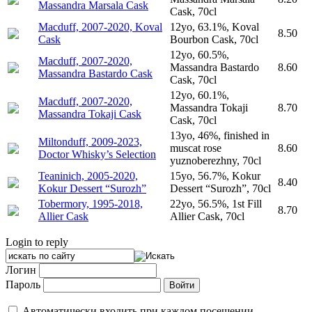
Massandra Marsala Cask
Cask, 70cl
Macduff, 2007-2020, Koval
12yo, 63.1%, Koval
8.50
Cask
Bourbon Cask, 70cl
12yo, 60.5%,
Macduff, 2007-2020,
Massandra Bastardo
8.60
Massandra Bastardo Cask
Cask, 70cl
12yo, 60.1%,
Macduff, 2007-2020,
Massandra Tokaji
8.70
Massandra Tokaji Cask
Cask, 70cl
13yo, 46%, finished in
Miltonduff, 2009-2023,
muscat rose
8.60
Doctor Whisky’s Selection
yuznoberezhny, 70cl
Teaninich, 2005-2020,
15yo, 56.7%, Kokur
8.40
Kokur Dessert “Surozh”
Dessert “Surozh”, 70cl
Tobermory, 1995-2018,
22yo, 56.5%, 1st Fill
8.70
Allier Cask
Allier Cask, 70cl
Login to reply
Логин
Пароль
Автоматически входить при каждом посещении