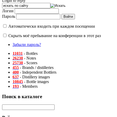
Login to reply
Логин
Пароль
Автоматически входить при каждом посещении
Скрыть моё пребывание на конференции в этот раз
Забыли пароль?
11031
- Bottles
26238
- Notes
25738
- Scores
455
- Brands / distilleries
400
- Independent Bottlers
637
- Distillery images
10845
- Bottle images
193
- Members
Поиск в каталоге