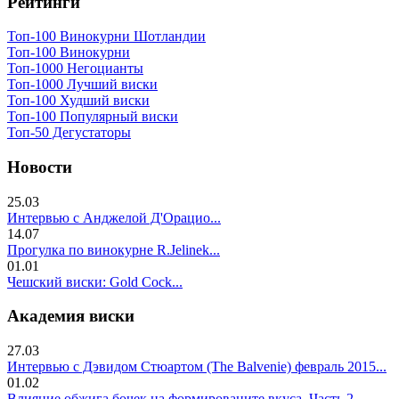
Рейтинги
Топ-100 Винокурни Шотландии
Топ-100 Винокурни
Топ-1000 Негоцианты
Топ-1000 Лучший виски
Топ-100 Худший виски
Топ-100 Популярный виски
Топ-50 Дегустаторы
Новости
25.03
Интервью с Анджелой Д'Орацио...
14.07
Прогулка по винокурне R.Jelinek...
01.01
Чешский виски: Gold Cock...
Академия виски
27.03
Интервью с Дэвидом Стюартом (The Balvenie) февраль 2015...
01.02
Влияние обжига бочек на формированите вкуса. Часть 2..