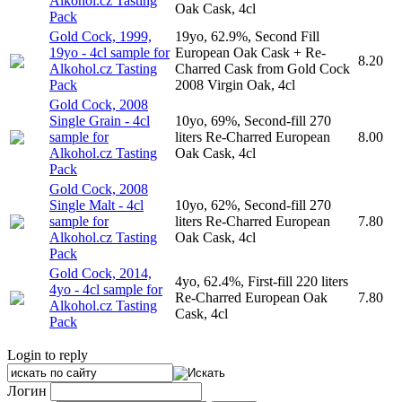
Alkohol.cz Tasting
Oak Cask, 4cl
Pack
Gold Cock, 1999,
19yo, 62.9%, Second Fill
19yo - 4cl sample for
European Oak Cask + Re-
8.20
Alkohol.cz Tasting
Charred Cask from Gold Cock
Pack
2008 Virgin Oak, 4cl
Gold Cock, 2008
Single Grain - 4cl
10yo, 69%, Second-fill 270
sample for
liters Re-Charred European
8.00
Alkohol.cz Tasting
Oak Cask, 4cl
Pack
Gold Cock, 2008
Single Malt - 4cl
10yo, 62%, Second-fill 270
sample for
liters Re-Charred European
7.80
Alkohol.cz Tasting
Oak Cask, 4cl
Pack
Gold Cock, 2014,
4yo, 62.4%, First-fill 220 liters
4yo - 4cl sample for
Re-Charred European Oak
7.80
Alkohol.cz Tasting
Cask, 4cl
Pack
Login to reply
Логин