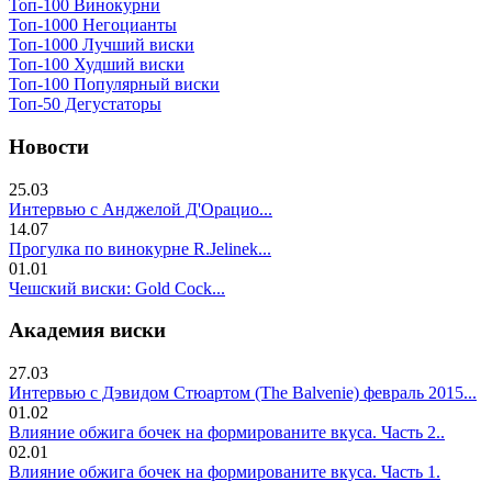
Топ-100 Винокурни
Топ-1000 Негоцианты
Топ-1000 Лучший виски
Топ-100 Худший виски
Топ-100 Популярный виски
Топ-50 Дегустаторы
Новости
25.03
Интервью с Анджелой Д'Орацио...
14.07
Прогулка по винокурне R.Jelinek...
01.01
Чешский виски: Gold Cock...
Академия виски
27.03
Интервью с Дэвидом Стюартом (The Balvenie) февраль 2015...
01.02
Влияние обжига бочек на формированите вкуса. Часть 2..
02.01
Влияние обжига бочек на формированите вкуса. Часть 1.