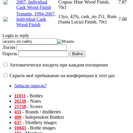
2007, Individual
Cognac Hine Wood Finish,
7.87
Cask Wood Finish
70cl
Tomatin, 1994-2007,
13yo, 42%, cask_no 251, Rum
Individual Cask
7.68
(Santa Lucia) Finish, 70cl
Wood Finish
Login to reply
Логин
Пароль
Автоматически входить при каждом посещении
Скрыть моё пребывание на конференции в этот раз
Забыли пароль?
11031
- Bottles
26238
- Notes
25738
- Scores
455
- Brands / distilleries
400
- Independent Bottlers
637
- Distillery images
10845
- Bottle images