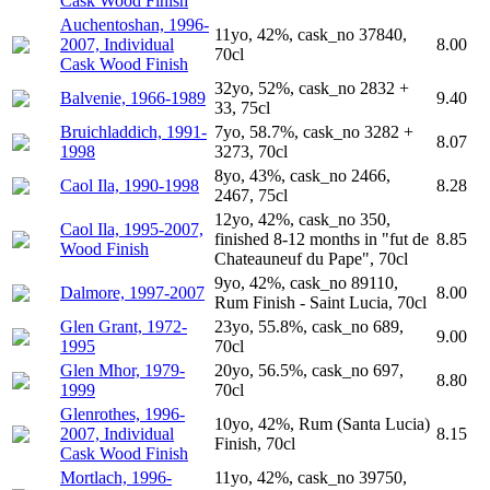
Cask Wood Finish
Auchentoshan, 1996-
11yo, 42%, cask_no 37840,
2007, Individual
8.00
70cl
Cask Wood Finish
32yo, 52%, cask_no 2832 +
Balvenie, 1966-1989
9.40
33, 75cl
Bruichladdich, 1991-
7yo, 58.7%, cask_no 3282 +
8.07
1998
3273, 70cl
8yo, 43%, cask_no 2466,
Caol Ila, 1990-1998
8.28
2467, 75cl
12yo, 42%, cask_no 350,
Caol Ila, 1995-2007,
finished 8-12 months in "fut de
8.85
Wood Finish
Chateauneuf du Pape", 70cl
9yo, 42%, cask_no 89110,
Dalmore, 1997-2007
8.00
Rum Finish - Saint Lucia, 70cl
Glen Grant, 1972-
23yo, 55.8%, cask_no 689,
9.00
1995
70cl
Glen Mhor, 1979-
20yo, 56.5%, cask_no 697,
8.80
1999
70cl
Glenrothes, 1996-
10yo, 42%, Rum (Santa Lucia)
2007, Individual
8.15
Finish, 70cl
Cask Wood Finish
Mortlach, 1996-
11yo, 42%, cask_no 39750,