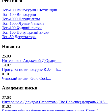
Рейтинги
Топ-100 Винокурни Шотландии
Топ-100 Винокурни
Топ-1000 Негоцианты
Топ-1000 Лучший виски
Топ-100 Худший виски
Топ-100 Популярный виски
Топ-50 Дегустаторы
Новости
25.03
Интервью с Анджелой Д'Орацио...
14.07
Прогулка по винокурне R.Jelinek...
01.01
Чешский виски: Gold Cock...
Академия виски
27.03
Интервью с Дэвидом Стюартом (The Balvenie) февраль 2015...
01.02
Влияние обжига бочек на формированите вкуса. Часть 2..