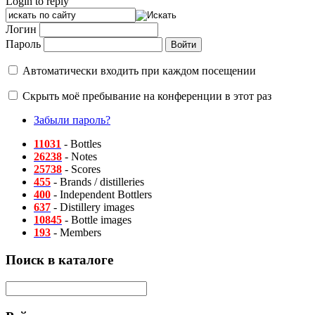
Login to reply
Логин
Пароль
Автоматически входить при каждом посещении
Скрыть моё пребывание на конференции в этот раз
Забыли пароль?
11031
- Bottles
26238
- Notes
25738
- Scores
455
- Brands / distilleries
400
- Independent Bottlers
637
- Distillery images
10845
- Bottle images
193
- Members
Поиск в каталоге