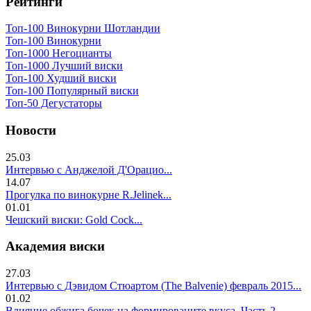
Рейтинги
Топ-100 Винокурни Шотландии
Топ-100 Винокурни
Топ-1000 Негоцианты
Топ-1000 Лучший виски
Топ-100 Худший виски
Топ-100 Популярный виски
Топ-50 Дегустаторы
Новости
25.03
Интервью с Анджелой Д'Орацио...
14.07
Прогулка по винокурне R.Jelinek...
01.01
Чешский виски: Gold Cock...
Академия виски
27.03
Интервью с Дэвидом Стюартом (The Balvenie) февраль 2015...
01.02
Влияние обжига бочек на формированите вкуса. Часть 2..