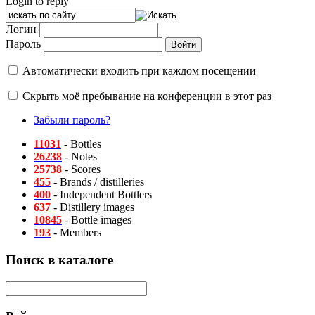
Login to reply
Логин
Пароль
Автоматически входить при каждом посещении
Скрыть моё пребывание на конференции в этот раз
Забыли пароль?
11031
- Bottles
26238
- Notes
25738
- Scores
455
- Brands / distilleries
400
- Independent Bottlers
637
- Distillery images
10845
- Bottle images
193
- Members
Поиск в каталоге