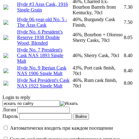
46%, Charred Ex-
Hyde #3 Aras Cask, 1916
Bourbon Barrels from
7.30
Single Grain
Kentucky, 70cl
Hyde 06-year-old No. 5 -
46%, Burgundy Cask
7.50
The Áras Cask
Finish,
Hyde No. 6 President’s
46%, Bourbon + Oloroso
Reserve 1938 Double
8.05
Sherry Casks, 70cl
Wood, Blended
Hyde No. 7 President's
Cask NAS 1893 Single
46%, Sherry Cask, 70cl
8.40
Malt
Hyde No. 9 Iberian Cask
43%, Port cask finish,
8.40
NAS 1906 Single Malt
70cl
Hyde №4 President's Cask
46%, Rum cask finish,
8.00
NAS 1922 Single Malt
70cl
Login to reply
Логин
Пароль
Автоматически входить при каждом посещении