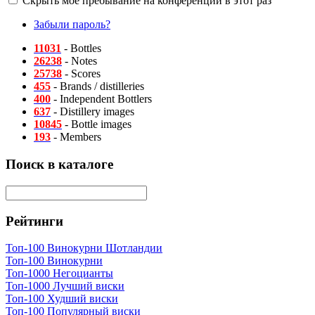
Скрыть моё пребывание на конференции в этот раз
Забыли пароль?
11031
- Bottles
26238
- Notes
25738
- Scores
455
- Brands / distilleries
400
- Independent Bottlers
637
- Distillery images
10845
- Bottle images
193
- Members
Поиск в каталоге
Рейтинги
Топ-100 Винокурни Шотландии
Топ-100 Винокурни
Топ-1000 Негоцианты
Топ-1000 Лучший виски
Топ-100 Худший виски
Топ-100 Популярный виски