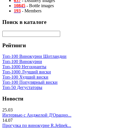
637
- Distillery images
10845
- Bottle images
193
- Members
Поиск в каталоге
Рейтинги
Топ-100 Винокурни Шотландии
Топ-100 Винокурни
Топ-1000 Негоцианты
Топ-1000 Лучший виски
Топ-100 Худший виски
Топ-100 Популярный виски
Топ-50 Дегустаторы
Новости
25.03
Интервью с Анджелой Д'Орацио...
14.07
Прогулка по винокурне R.Jelinek...