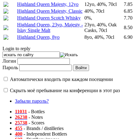
Highland Queen Majesty, 12yo
12yo, 40%, 70cl
7.85
Highland Queen Majesty, Classic
40%, 70cl
6.85
Highland Queen Scotch Whisky
0%,
7.70
Highland Queen, 23yo, Majesty -
23yo, 40%, Oak
8.50
Islay Single Malt
Casks, 70cl
Highland Queen, 8yo
8yo, 40%, 70cl
6.90
Login to reply
Логин
Пароль
Автоматически входить при каждом посещении
Скрыть моё пребывание на конференции в этот раз
Забыли пароль?
11031
- Bottles
26238
- Notes
25738
- Scores
455
- Brands / distilleries
400
- Independent Bottlers