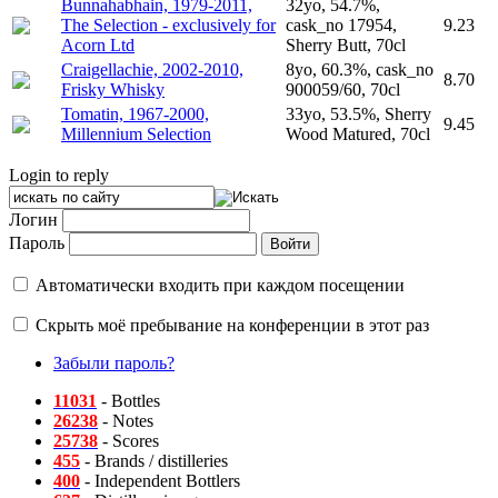
Bunnahabhain, 1979-2011,
32yo, 54.7%,
The Selection - exclusively for
cask_no 17954,
9.23
Acorn Ltd
Sherry Butt, 70cl
Craigellachie, 2002-2010,
8yo, 60.3%, cask_no
8.70
Frisky Whisky
900059/60, 70cl
Tomatin, 1967-2000,
33yo, 53.5%, Sherry
9.45
Millennium Selection
Wood Matured, 70cl
Login to reply
Логин
Пароль
Автоматически входить при каждом посещении
Скрыть моё пребывание на конференции в этот раз
Забыли пароль?
11031
- Bottles
26238
- Notes
25738
- Scores
455
- Brands / distilleries
400
- Independent Bottlers