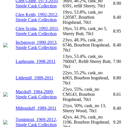
Glen Grant, 1973-2010,
36yo, 46.2%, cask_no
8.90
Single Cask Collection
6591, refill Sherry, 70cl
19yo, 53.8%, cask_no
Glen Keith, 1992-2012,
120587, Bourbon
8.40
Single Cask Collection
Hogshead, 70cl
Glen Scotia, 1992-2011,
19yo, 51.8%, cask_no 5,
8.95
Single Cask Collection
Sherry Butt, 70cl
23yo, 48.3%, cask_no
Inchgower, 1990-2013,
6746, Bourbon Hogshead,
8.40
Single Cask Collection
70cl
13yo, 53.4%, cask_no
Laphroaig, 1998-2011
700047, Refill Sherry Butt,
7.90
70cl
22yo, 55.2%, cask_no
Littlemill, 1989-2011
k003, Bourbon hogshead,
8.80
70cl
25yo, 55%, cask_no
Macduff, 1984-2009,
CM143, Bourbon
8.61
Single Cask Collection
Hogshead, 70cl
21yo, 50%, cask_no 13,
Miltonduff, 1989-2011
8.40
Sherry Wood, 70cl
42yo, 44.3%, cask_no
Tomintoul, 1969-2012,
1196, Bourbon Hogshead,
9.20
Single Cask Collection