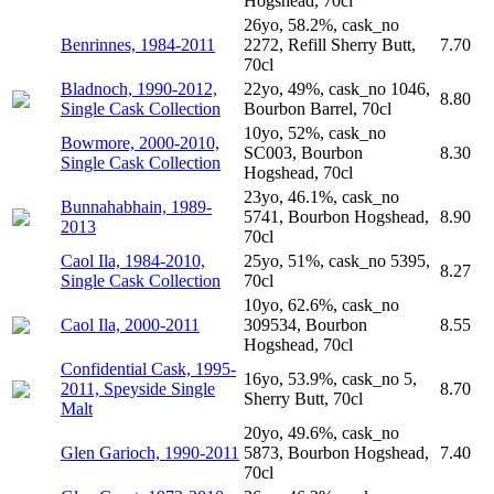
Hogshead, 70cl
26yo, 58.2%, cask_no
Benrinnes, 1984-2011
2272, Refill Sherry Butt,
7.70
70cl
Bladnoch, 1990-2012,
22yo, 49%, cask_no 1046,
8.80
Single Cask Collection
Bourbon Barrel, 70cl
10yo, 52%, cask_no
Bowmore, 2000-2010,
SC003, Bourbon
8.30
Single Cask Collection
Hogshead, 70cl
23yo, 46.1%, cask_no
Bunnahabhain, 1989-
5741, Bourbon Hogshead,
8.90
2013
70cl
Caol Ila, 1984-2010,
25yo, 51%, cask_no 5395,
8.27
Single Cask Collection
70cl
10yo, 62.6%, cask_no
Caol Ila, 2000-2011
309534, Bourbon
8.55
Hogshead, 70cl
Confidential Cask, 1995-
16yo, 53.9%, cask_no 5,
2011, Speyside Single
8.70
Sherry Butt, 70cl
Malt
20yo, 49.6%, cask_no
Glen Garioch, 1990-2011
5873, Bourbon Hogshead,
7.40
70cl