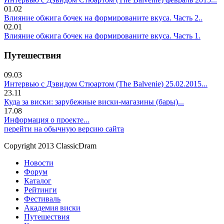
01.02
Влияние обжига бочек на формированите вкуса. Часть 2..
02.01
Влияние обжига бочек на формированите вкуса. Часть 1.
Путешествия
09.03
Интервью с Дэвидом Стюартом (The Balvenie) 25.02.2015...
23.11
Куда за виски: зарубежные виски-магазины (бары)...
17.08
Информация о проекте...
перейти на обычную версию сайта
Copyright 2013 ClassicDram
Новости
Форум
Каталог
Рейтинги
Фестиваль
Академия виски
Путешествия