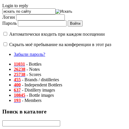
Login to reply
Логин
Пароль
Автоматически входить при каждом посещении
Скрыть моё пребывание на конференции в этот раз
Забыли пароль?
11031
- Bottles
26238
- Notes
25738
- Scores
455
- Brands / distilleries
400
- Independent Bottlers
637
- Distillery images
10845
- Bottle images
193
- Members
Поиск в каталоге