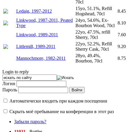
70cl
15yo, 51.1%, Refill
Ledaig, 1997-2012
8.45
Hogshead, 70cl
Linkwood, 1987-2011, Peated
24yo, 54.6%, Ex-
8.10
Type
Bourbon Wood, 70cl
22yo, 47.5%, refill
Linkwood, 1989-2011
7.60
Sherry, 70cl
22yo, 52.2%, Refill
Littlemill, 1989-2011
9.20
Sherry Cask, 70cl
28yo, 49.4%,
Mannochmore, 1982-2011
8.75
Bourbon, 70cl
Login to reply
Логин
Пароль
Автоматически входить при каждом посещении
Скрыть моё пребывание на конференции в этот раз
Забыли пароль?
11031
- Bottles