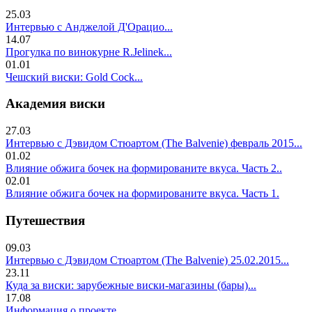
25.03
Интервью с Анджелой Д'Орацио...
14.07
Прогулка по винокурне R.Jelinek...
01.01
Чешский виски: Gold Cock...
Академия виски
27.03
Интервью с Дэвидом Стюартом (The Balvenie) февраль 2015...
01.02
Влияние обжига бочек на формированите вкуса. Часть 2..
02.01
Влияние обжига бочек на формированите вкуса. Часть 1.
Путешествия
09.03
Интервью с Дэвидом Стюартом (The Balvenie) 25.02.2015...
23.11
Куда за виски: зарубежные виски-магазины (бары)...
17.08
Информация о проекте...