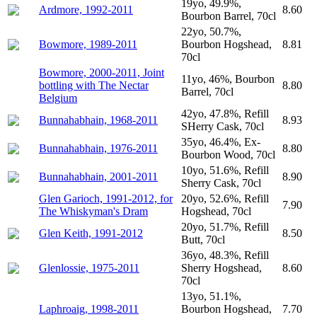
19yo, 49.9%,
Ardmore, 1992-2011
8.60
Bourbon Barrel, 70cl
22yo, 50.7%,
Bowmore, 1989-2011
Bourbon Hogshead,
8.81
70cl
Bowmore, 2000-2011, Joint
11yo, 46%, Bourbon
bottling with The Nectar
8.80
Barrel, 70cl
Belgium
42yo, 47.8%, Refill
Bunnahabhain, 1968-2011
8.93
SHerry Cask, 70cl
35yo, 46.4%, Ex-
Bunnahabhain, 1976-2011
8.80
Bourbon Wood, 70cl
10yo, 51.6%, Refill
Bunnahabhain, 2001-2011
8.90
Sherry Cask, 70cl
Glen Garioch, 1991-2012, for
20yo, 52.6%, Refill
7.90
The Whiskyman's Dram
Hogshead, 70cl
20yo, 51.7%, Refill
Glen Keith, 1991-2012
8.50
Butt, 70cl
36yo, 48.3%, Refill
Glenlossie, 1975-2011
Sherry Hogshead,
8.60
70cl
13yo, 51.1%,
Laphroaig, 1998-2011
Bourbon Hogshead,
7.70