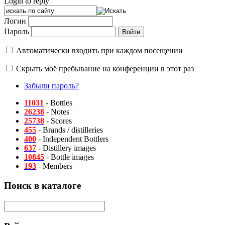
Login to reply
Логин
Пароль
Автоматически входить при каждом посещении
Скрыть моё пребывание на конференции в этот раз
Забыли пароль?
11031
- Bottles
26238
- Notes
25738
- Scores
455
- Brands / distilleries
400
- Independent Bottlers
637
- Distillery images
10845
- Bottle images
193
- Members
Поиск в каталоге