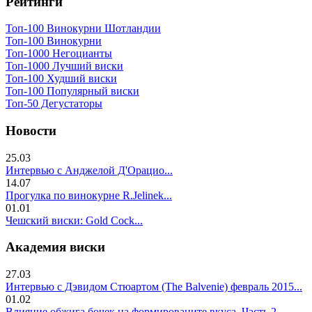
Рейтинги
Топ-100 Винокурни Шотландии
Топ-100 Винокурни
Топ-1000 Негоцианты
Топ-1000 Лучший виски
Топ-100 Худший виски
Топ-100 Популярный виски
Топ-50 Дегустаторы
Новости
25.03
Интервью с Анджелой Д'Орацио...
14.07
Прогулка по винокурне R.Jelinek...
01.01
Чешский виски: Gold Cock...
Академия виски
27.03
Интервью с Дэвидом Стюартом (The Balvenie) февраль 2015...
01.02
Влияние обжига бочек на формированите вкуса. Часть 2..