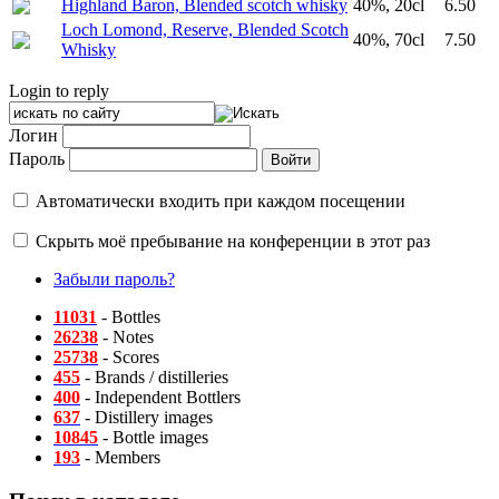
Highland Baron, Blended scotch whisky
40%, 20cl
6.50
Loch Lomond, Reserve, Blended Scotch
40%, 70cl
7.50
Whisky
Login to reply
Логин
Пароль
Автоматически входить при каждом посещении
Скрыть моё пребывание на конференции в этот раз
Забыли пароль?
11031
- Bottles
26238
- Notes
25738
- Scores
455
- Brands / distilleries
400
- Independent Bottlers
637
- Distillery images
10845
- Bottle images
193
- Members