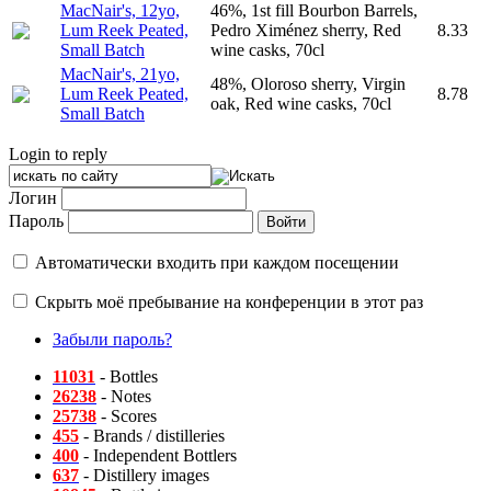
MacNair's, 12yo,
46%, 1st fill Bourbon Barrels,
Lum Reek Peated,
Pedro Ximénez sherry, Red
8.33
Small Batch
wine casks, 70cl
MacNair's, 21yo,
48%, Oloroso sherry, Virgin
Lum Reek Peated,
8.78
oak, Red wine casks, 70cl
Small Batch
Login to reply
Логин
Пароль
Автоматически входить при каждом посещении
Скрыть моё пребывание на конференции в этот раз
Забыли пароль?
11031
- Bottles
26238
- Notes
25738
- Scores
455
- Brands / distilleries
400
- Independent Bottlers
637
- Distillery images