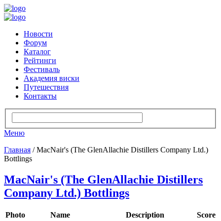
Новости
Форум
Каталог
Рейтинги
Фестиваль
Академия виски
Путешествия
Контакты
Меню
Главная
/ MacNair's (The GlenAllachie Distillers Company Ltd.)
Bottlings
MacNair's (The GlenAllachie Distillers
Company Ltd.) Bottlings
Photo
Name
Description
Score