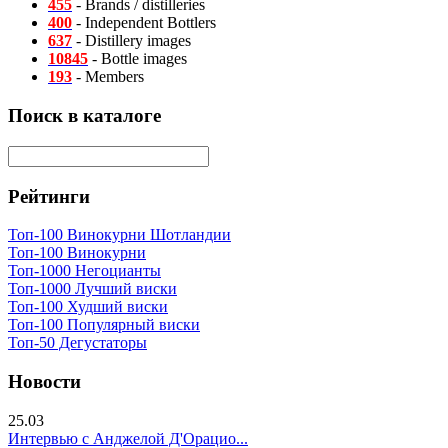
455
- Brands / distilleries
400
- Independent Bottlers
637
- Distillery images
10845
- Bottle images
193
- Members
Поиск в каталоге
Рейтинги
Топ-100 Винокурни Шотландии
Топ-100 Винокурни
Топ-1000 Негоцианты
Топ-1000 Лучший виски
Топ-100 Худший виски
Топ-100 Популярный виски
Топ-50 Дегустаторы
Новости
25.03
Интервью с Анджелой Д'Орацио...