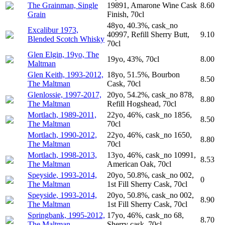
The Grainman, Single
19891, Amarone Wine Cask
8.60
Grain
Finish, 70cl
48yo, 40.3%, cask_no
Excalibur 1973,
40997, Refill Sherry Butt,
9.10
Blended Scotch Whisky
70cl
Glen Elgin, 19yo, The
19yo, 43%, 70cl
8.00
Maltman
Glen Keith, 1993-2012,
18yo, 51.5%, Bourbon
8.50
The Maltman
Cask, 70cl
Glenlossie, 1997-2017,
20yo, 54.2%, cask_no 878,
8.80
The Maltman
Refill Hogshead, 70cl
Mortlach, 1989-2011,
22yo, 46%, cask_no 1856,
8.50
The Maltman
70cl
Mortlach, 1990-2012,
22yo, 46%, cask_no 1650,
8.80
The Maltman
70cl
Mortlach, 1998-2013,
13yo, 46%, cask_no 10991,
8.53
The Maltman
American Oak, 70cl
Speyside, 1993-2014,
20yo, 50.8%, cask_no 002,
0
The Maltman
1st Fill Sherry Cask, 70cl
Speyside, 1993-2014,
20yo, 50.8%, cask_no 002,
8.90
The Maltman
1st Fill Sherry Cask, 70cl
Springbank, 1995-2012,
17yo, 46%, cask_no 68,
8.70
The Maltman
Sherry cask, 70cl