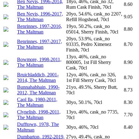
Ben Nevis, 1996-2014,
18yo, 46%, cask_no 32,
8.60
The Maltman
Rum Cask Finish, 70cl
Ben Nevis, 1996-2017,
20yo, 54.6%, cask_no 2207,
9.05
The Maltman
Refill Hogshead, 70cl
Benrinnes, 1997-2016,
19yo, 50.2%, cask_no
8.80
The Maltman
05014, Sherry Finish, 70cl
20yo, 53.9%, cask_no
Benrinnes, 1997-2017,
93335, Pedro Ximenez
8.70
The Maltman
Finish, 70cl
13yo, 46%, cask_no
Bowmore, 1998-2011,
800005, 1st Fill Sherry
8.90
The Maltman
Cask, 70cl
Bruichladdich, 2001-
12yo, 46%, cask_no 326,
8.70
2014, The Maltman
1st Fill Sherry Cask, 70cl
Bunnahabhain, 1990-
21yo, 49.5%, Sherry Butt,
8.73
2012, The Maltman
70cl
Caol Ila, 1980-2011,
30yo, 50.1%, 70cl
8.30
The Maltman
Clynelish, 1998-2011,
13yo, 46%, cask_no 7735,
7.70
The Maltman
70cl
Dufftown, 1978, The
30yo, 46%, 70cl
8.40
Maltman
Dumbarton, 1992-2019,
27yo, 49.4%, cask_no