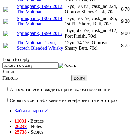
Springbank, 1995-2012,
17yo, 50.3%, cask_no 224,
8.70
The Maltman
Oloroso Sherry Cask, 70cl
Springbank, 1996-2014,
17yo, 50.1%, cask_no 585,
9.20
The Maltman
1st Fill Sherry Butt, 70cl
16yo, 47.5%, cask_no 312,
Springbank, 1999-2015
9.00
Port Finish, 70cl
The Maltman, 12yo,
12yo, 54.1%, Oloroso
8.75
Scotch Blended Whisky
Sherry Butt, 70cl
Login to reply
Логин
Пароль
Автоматически входить при каждом посещении
Скрыть моё пребывание на конференции в этот раз
Забыли пароль?
11031
- Bottles
26238
- Notes
25738
- Scores