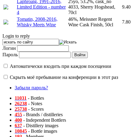
Laphroaig, 1991-2016,
25yo, 53.2%, cask_no
Limited Edition - number
4033, Sherry Hogshead,
9.40
4
70cl
Tomatin, 2008-2016,
46%, Meissner Regent
7.80
Whisky Meets Wine
Wine Cask Finish, 50cl
Login to reply
Логин
Пароль
Автоматически входить при каждом посещении
Скрыть моё пребывание на конференции в этот раз
Забыли пароль?
11031
- Bottles
26238
- Notes
25738
- Scores
455
- Brands / distilleries
400
- Independent Bottlers
637
- Distillery images
10845
- Bottle images
193
- Members