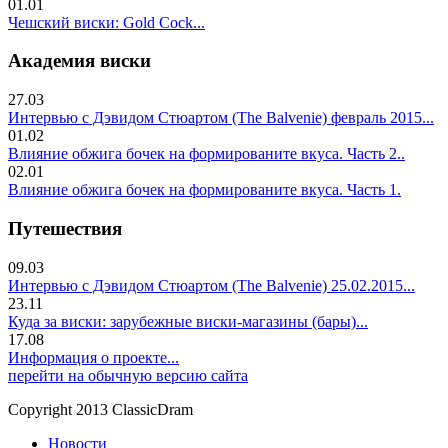
01.01
Чешский виски: Gold Cock...
Академия виски
27.03
Интервью с Дэвидом Стюартом (The Balvenie) февраль 2015...
01.02
Влияние обжига бочек на формированите вкуса. Часть 2..
02.01
Влияние обжига бочек на формированите вкуса. Часть 1.
Путешествия
09.03
Интервью с Дэвидом Стюартом (The Balvenie) 25.02.2015...
23.11
Куда за виски: зарубежные виски-магазины (бары)...
17.08
Информация о проекте...
перейти на обычную версию сайта
Copyright 2013 ClassicDram
Новости