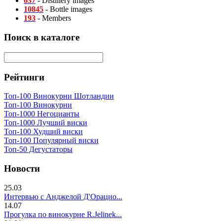
637
- Distillery images
10845
- Bottle images
193
- Members
Поиск в каталоге
Рейтинги
Топ-100 Винокурни Шотландии
Топ-100 Винокурни
Топ-1000 Негоцианты
Топ-1000 Лучший виски
Топ-100 Худший виски
Топ-100 Популярный виски
Топ-50 Дегустаторы
Новости
25.03
Интервью с Анджелой Д'Орацио...
14.07
Прогулка по винокурне R.Jelinek...