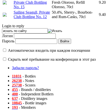
Private Club Bottling
Fresh Oloroso, Refill
9.20
No. 15
Oloroso, 70cl
Sailing Seagull, Private
50.4%, Sherry-, Bourbon-
9.40
Club Bottling No. 12
and Rum-Casks, 70cl
Login to reply
Логин
Пароль
Автоматически входить при каждом посещении
Скрыть моё пребывание на конференции в этот раз
Забыли пароль?
11031
- Bottles
26238
- Notes
25738
- Scores
455
- Brands / distilleries
400
- Independent Bottlers
637
- Distillery images
10845
- Bottle images
193
- Members