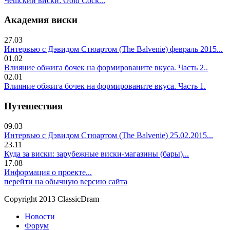
Чешский виски: Gold Cock...
Академия виски
27.03
Интервью с Дэвидом Стюартом (The Balvenie) февраль 2015...
01.02
Влияние обжига бочек на формированите вкуса. Часть 2..
02.01
Влияние обжига бочек на формированите вкуса. Часть 1.
Путешествия
09.03
Интервью с Дэвидом Стюартом (The Balvenie) 25.02.2015...
23.11
Куда за виски: зарубежные виски-магазины (бары)...
17.08
Информация о проекте...
перейти на обычную версию сайта
Copyright 2013 ClassicDram
Новости
Форум