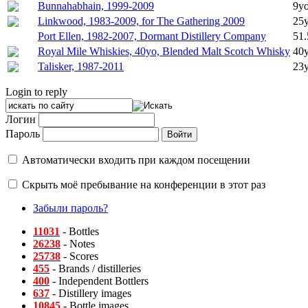
Bunnahabhain, 1999-2009
9yo
Linkwood, 1983-2009, for The Gathering 2009
25y
Port Ellen, 1982-2007, Dormant Distillery Company
51.
Royal Mile Whiskies, 40yo, Blended Malt Scotch Whisky
40y
Talisker, 1987-2011
23y
Login to reply
Логин
Пароль
Автоматически входить при каждом посещении
Скрыть моё пребывание на конференции в этот раз
Забыли пароль?
11031
- Bottles
26238
- Notes
25738
- Scores
455
- Brands / distilleries
400
- Independent Bottlers
637
- Distillery images
10845
- Bottle images