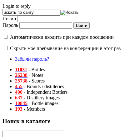
Login to reply
Логин
Пароль
Автоматически входить при каждом посещении
Скрыть моё пребывание на конференции в этот раз
Забыли пароль?
11031
- Bottles
26238
- Notes
25738
- Scores
455
- Brands / distilleries
400
- Independent Bottlers
637
- Distillery images
10845
- Bottle images
193
- Members
Поиск в каталоге