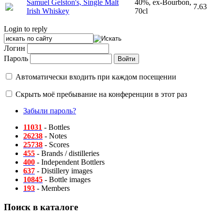
Samuel Gelston's, Single Malt
40%, ex-Bourbon,
7.63
Irish Whiskey
70cl
Login to reply
Логин
Пароль
Автоматически входить при каждом посещении
Скрыть моё пребывание на конференции в этот раз
Забыли пароль?
11031
- Bottles
26238
- Notes
25738
- Scores
455
- Brands / distilleries
400
- Independent Bottlers
637
- Distillery images
10845
- Bottle images
193
- Members
Поиск в каталоге