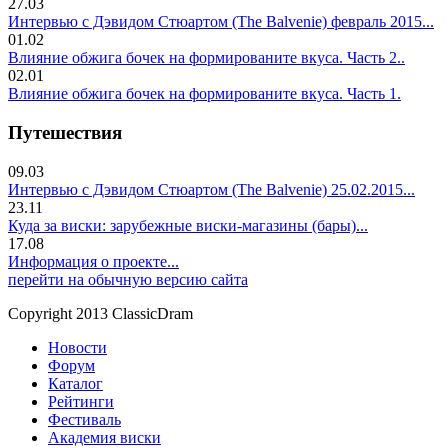
27.03
Интервью с Дэвидом Стюартом (The Balvenie) февраль 2015...
01.02
Влияние обжига бочек на формированите вкуса. Часть 2..
02.01
Влияние обжига бочек на формированите вкуса. Часть 1.
Путешествия
09.03
Интервью с Дэвидом Стюартом (The Balvenie) 25.02.2015...
23.11
Куда за виски: зарубежные виски-магазины (бары)...
17.08
Информация о проекте...
перейти на обычную версию сайта
Copyright 2013 ClassicDram
Новости
Форум
Каталог
Рейтинги
Фестиваль
Академия виски