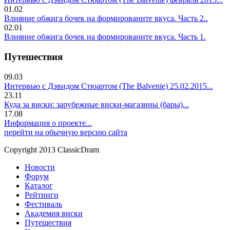
01.02
Влияние обжига бочек на формированите вкуса. Часть 2..
02.01
Влияние обжига бочек на формированите вкуса. Часть 1.
Путешествия
09.03
Интервью с Дэвидом Стюартом (The Balvenie) 25.02.2015...
23.11
Куда за виски: зарубежные виски-магазины (бары)...
17.08
Информация о проекте...
перейти на обычную версию сайта
Copyright 2013 ClassicDram
Новости
Форум
Каталог
Рейтинги
Фестиваль
Академия виски
Путешествия