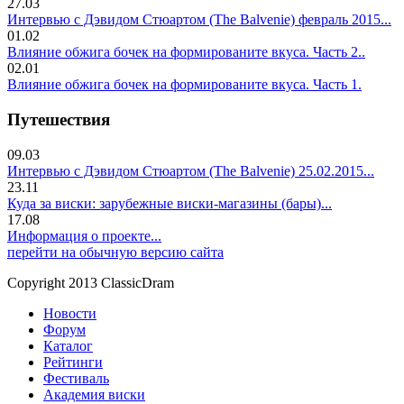
27.03
Интервью с Дэвидом Стюартом (The Balvenie) февраль 2015...
01.02
Влияние обжига бочек на формированите вкуса. Часть 2..
02.01
Влияние обжига бочек на формированите вкуса. Часть 1.
Путешествия
09.03
Интервью с Дэвидом Стюартом (The Balvenie) 25.02.2015...
23.11
Куда за виски: зарубежные виски-магазины (бары)...
17.08
Информация о проекте...
перейти на обычную версию сайта
Copyright 2013 ClassicDram
Новости
Форум
Каталог
Рейтинги
Фестиваль
Академия виски