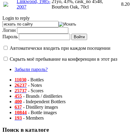
Linkwood, 1985-
21yo, 43%, cask_no 4548,
8.20
2007
Bourbon Oak, 70cl
Login to reply
Логин
Пароль
Автоматически входить при каждом посещении
Скрыть моё пребывание на конференции в этот раз
Забыли пароль?
11030
- Bottles
26237
- Notes
25737
- Scores
455
- Brands / distilleries
400
- Independent Bottlers
637
- Distillery images
10844
- Bottle images
193
- Members
Поиск в каталоге