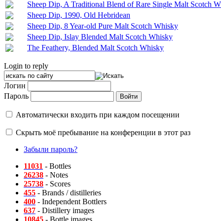
Sheep Dip, A Traditional Blend of Rare Single Malt Scotch W
Sheep Dip, 1990, Old Hebridean
Sheep Dip, 8 Year-old Pure Malt Scotch Whisky
Sheep Dip, Islay Blended Malt Scotch Whisky
The Feathery, Blended Malt Scotch Whisky
Login to reply
Логин
Пароль
Автоматически входить при каждом посещении
Скрыть моё пребывание на конференции в этот раз
Забыли пароль?
11031
- Bottles
26238
- Notes
25738
- Scores
455
- Brands / distilleries
400
- Independent Bottlers
637
- Distillery images
10845
- Bottle images