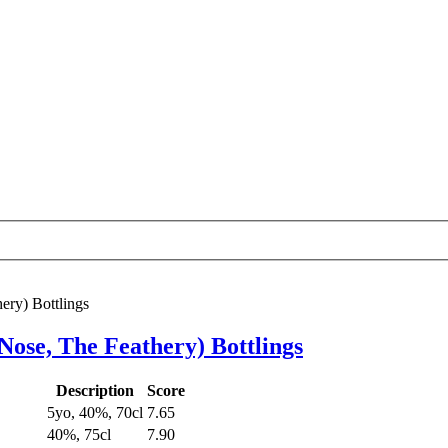
ery) Bottlings
Nose, The Feathery) Bottlings
Description
Score
5yo, 40%, 70cl
7.65
40%, 75cl
7.90