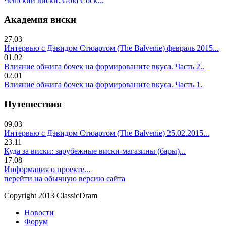
Чешский виски: Gold Cock...
Академия виски
27.03
Интервью с Дэвидом Стюартом (The Balvenie) февраль 2015...
01.02
Влияние обжига бочек на формированите вкуса. Часть 2..
02.01
Влияние обжига бочек на формированите вкуса. Часть 1.
Путешествия
09.03
Интервью с Дэвидом Стюартом (The Balvenie) 25.02.2015...
23.11
Куда за виски: зарубежные виски-магазины (бары)...
17.08
Информация о проекте...
перейти на обычную версию сайта
Copyright 2013 ClassicDram
Новости
Форум