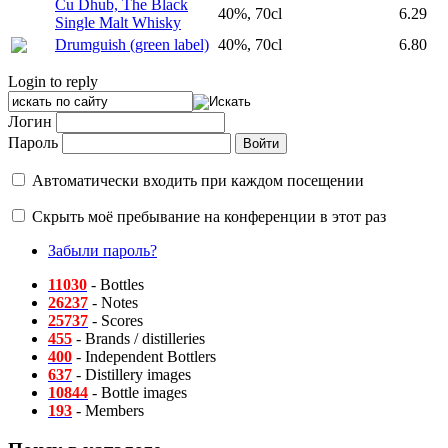
Cu Dhub, The Black
40%, 70cl
6.29
Single Malt Whisky
Drumguish (green label)
40%, 70cl
6.80
Login to reply
Логин
Пароль
Автоматически входить при каждом посещении
Скрыть моё пребывание на конференции в этот раз
Забыли пароль?
11030
- Bottles
26237
- Notes
25737
- Scores
455
- Brands / distilleries
400
- Independent Bottlers
637
- Distillery images
10844
- Bottle images
193
- Members