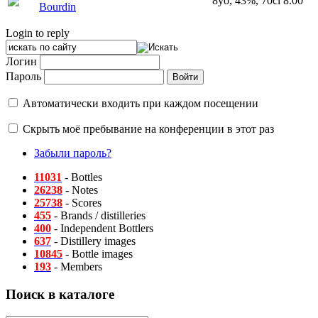
8yo, 43%, 70cl
8.00
Bourdin
Login to reply
Логин
Пароль
Автоматически входить при каждом посещении
Скрыть моё пребывание на конференции в этот раз
Забыли пароль?
11031
- Bottles
26238
- Notes
25738
- Scores
455
- Brands / distilleries
400
- Independent Bottlers
637
- Distillery images
10845
- Bottle images
193
- Members
Поиск в каталоге