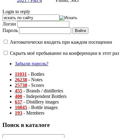
2021 / Part 4
Finish, 50cl
Login to reply
Логин
Пароль
Автоматически входить при каждом посещении
Скрыть моё пребывание на конференции в этот раз
Забыли пароль?
11031
- Bottles
26238
- Notes
25738
- Scores
455
- Brands / distilleries
400
- Independent Bottlers
637
- Distillery images
10845
- Bottle images
193
- Members
Поиск в каталоге