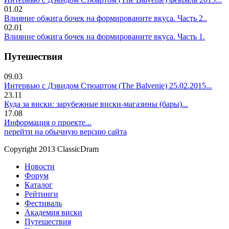
01.02
Влияние обжига бочек на формированите вкуса. Часть 2..
02.01
Влияние обжига бочек на формированите вкуса. Часть 1.
Путешествия
09.03
Интервью с Дэвидом Стюартом (The Balvenie) 25.02.2015...
23.11
Куда за виски: зарубежные виски-магазины (бары)...
17.08
Информация о проекте...
перейти на обычную версию сайта
Copyright 2013 ClassicDram
Новости
Форум
Каталог
Рейтинги
Фестиваль
Академия виски
Путешествия