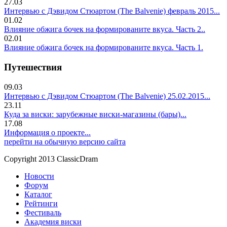
27.03
Интервью с Дэвидом Стюартом (The Balvenie) февраль 2015...
01.02
Влияние обжига бочек на формированите вкуса. Часть 2..
02.01
Влияние обжига бочек на формированите вкуса. Часть 1.
Путешествия
09.03
Интервью с Дэвидом Стюартом (The Balvenie) 25.02.2015...
23.11
Куда за виски: зарубежные виски-магазины (бары)...
17.08
Информация о проекте...
перейти на обычную версию сайта
Copyright 2013 ClassicDram
Новости
Форум
Каталог
Рейтинги
Фестиваль
Академия виски