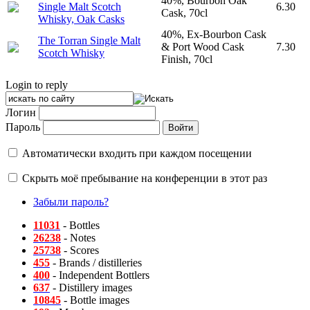
40%, Bourbon Oak
Single Malt Scotch
6.30
Cask, 70cl
Whisky, Oak Casks
40%, Ex-Bourbon Cask
The Torran Single Malt
& Port Wood Cask
7.30
Scotch Whisky
Finish, 70cl
Login to reply
Логин
Пароль
Автоматически входить при каждом посещении
Скрыть моё пребывание на конференции в этот раз
Забыли пароль?
11031
- Bottles
26238
- Notes
25738
- Scores
455
- Brands / distilleries
400
- Independent Bottlers
637
- Distillery images
10845
- Bottle images