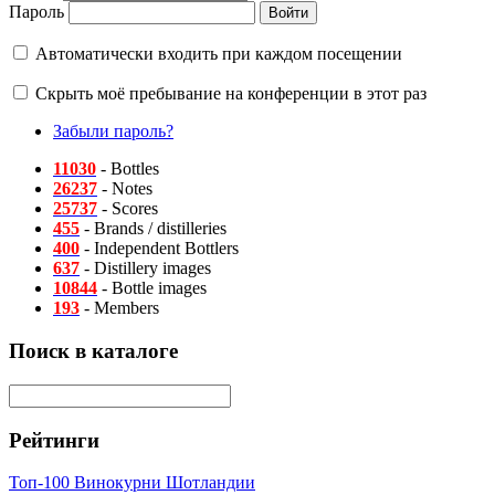
Пароль
Автоматически входить при каждом посещении
Скрыть моё пребывание на конференции в этот раз
Забыли пароль?
11030
- Bottles
26237
- Notes
25737
- Scores
455
- Brands / distilleries
400
- Independent Bottlers
637
- Distillery images
10844
- Bottle images
193
- Members
Поиск в каталоге
Рейтинги
Топ-100 Винокурни Шотландии