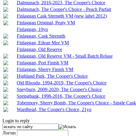
Dalmunach, 2016-2023, The Cooper's Choice
Dalmunach, The Cooper's Choice - Peach Parfait
Finlaggan Cask Strength VM (new label 2012)
Finlaggan Original, Peaty VM
Finlaggan, 10yo
Finlaggan, Cask Strength
Finlaggan, Eilean Mor VM
Finlaggan, Old Reserve
Finlaggan, Old Reserve VM - Small Batch Relase
Finlaggan, Port Finish VM
Finlaggan, Sherry Finish VM
Highland Park, The Cooper's Choice
Old Rhosdu, 1994-2019, The Cooper's Choice
Speyburn, 2009-2020, The Cooper's Choice
Springbank, 1998-2016, The Cooper's Choice
Tobermory, Sherry Bomb, The Cooper's Choice - Single Cask
Wardhead, The Cooper's Choice, 21yo
Login to reply
Логин