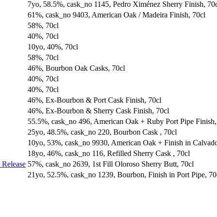
7yo, 58.5%, cask_no 1145, Pedro Ximénez Sherry Finish, 70
61%, cask_no 9403, American Oak / Madeira Finish, 70cl
58%, 70cl
40%, 70cl
10yo, 40%, 70cl
58%, 70cl
46%, Bourbon Oak Casks, 70cl
40%, 70cl
40%, 70cl
46%, Ex-Bourbon & Port Cask Finish, 70cl
46%, Ex-Bourbon & Sherry Cask Finish, 70cl
55.5%, cask_no 496, American Oak + Ruby Port Pipe Finish,
25yo, 48.5%, cask_no 220, Bourbon Cask , 70cl
10yo, 53%, cask_no 9930, American Oak + Finish in Calvado
18yo, 46%, cask_no 116, Refilled Sherry Cask , 70cl
 Release
57%, cask_no 2639, 1st Fill Oloroso Sherry Butt, 70cl
21yo, 52.5%, cask_no 1239, Bourbon, Finish in Port Pipe, 70