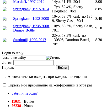
Macduff, 1997-2012
14yo, 61.1%, 50cl
8.00
17yo, 52.4%, Sherry
Springbank, 1997-2014
8.85
Hogshead, 70cl
10yo, 53.5%, cask_no 135-
Springbank, 1998-2008
8.40
9, Sherry Cask, 50cl
Springbank, 1998-2008,
10yo, 53.5%, Sherry Cask,
9.10
Dumpy Bottle
70cl
22yo, 53.2%, cask_no
Strathmill, 1990-2013
130806, Bourbon Barrel,
8.30
70cl
Login to reply
Логин
Пароль
Автоматически входить при каждом посещении
Скрыть моё пребывание на конференции в этот раз
Забыли пароль?
11031
- Bottles
26238
- Notes