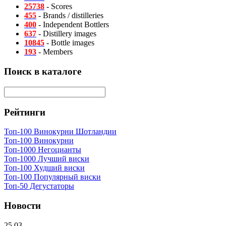
25738
- Scores
455
- Brands / distilleries
400
- Independent Bottlers
637
- Distillery images
10845
- Bottle images
193
- Members
Поиск в каталоге
Рейтинги
Топ-100 Винокурни Шотландии
Топ-100 Винокурни
Топ-1000 Негоцианты
Топ-1000 Лучший виски
Топ-100 Худший виски
Топ-100 Популярный виски
Топ-50 Дегустаторы
Новости
25.03