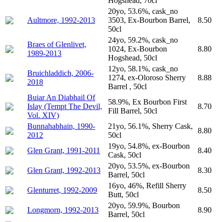
Hogshead, 70cl
20yo, 53.6%, cask_no
Aultmore, 1992-2013
3503, Ex-Bourbon Barrel,
8.50
50cl
24yo, 59.2%, cask_no
Braes of Glenlivet,
1024, Ex-Bourbon
8.80
1989-2013
Hogshead, 50cl
12yo, 58.1%, cask_no
Bruichladdich, 2006-
1274, ex-Oloroso Sherry
8.88
2018
Barrel , 50cl
Buiar An Diabhail Of
58.9%, Ex Bourbon First
Islay (Tempt The Devil,
8.70
Fill Barrel, 50cl
Vol. XIV)
Bunnahabhain, 1990-
21yo, 56.1%, Sherry Cask,
8.80
2012
50cl
19yo, 54.8%, ex-Bourbon
Glen Grant, 1991-2011
8.40
Cask, 50cl
20yo, 53.5%, ex-Bourbon
Glen Grant, 1992-2013
8.30
Barrel, 50cl
16yo, 46%, Refill Sherry
Glenturret, 1992-2009
8.50
Butt, 50cl
20yo, 59.9%, Bourbon
Longmorn, 1992-2013
8.90
Barrel, 50cl