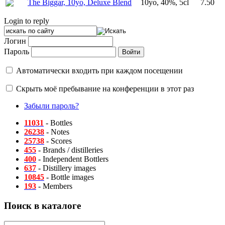
The Biggar, 10yo, Deluxe Blend
10yo, 40%, 5cl
7.50
Login to reply
Логин
Пароль
Автоматически входить при каждом посещении
Скрыть моё пребывание на конференции в этот раз
Забыли пароль?
11031
- Bottles
26238
- Notes
25738
- Scores
455
- Brands / distilleries
400
- Independent Bottlers
637
- Distillery images
10845
- Bottle images
193
- Members
Поиск в каталоге