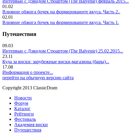
Интервью с Дэвидом Стюартом (The Balvenie) февраль 2015...
01.02
Влияние обжига бочек на формированите вкуса. Часть 2..
02.01
Влияние обжига бочек на формированите вкуса. Часть 1.
Путешествия
09.03
Интервью с Дэвидом Стюартом (The Balvenie) 25.02.2015...
23.11
Куда за виски: зарубежные виски-магазины (бары)...
17.08
Информация о проекте...
перейти на обычную версию сайта
Copyright 2013 ClassicDram
Новости
Форум
Каталог
Рейтинги
Фестиваль
Академия виски
Путешествия