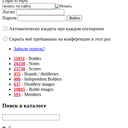
Login to reply
Логин
Пароль
Автоматически входить при каждом посещении
Скрыть моё пребывание на конференции в этот раз
Забыли пароль?
11031
- Bottles
26238
- Notes
25738
- Scores
455
- Brands / distilleries
400
- Independent Bottlers
637
- Distillery images
10845
- Bottle images
193
- Members
Поиск в каталоге