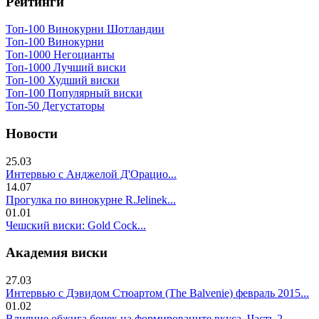
Рейтинги
Топ-100 Винокурни Шотландии
Топ-100 Винокурни
Топ-1000 Негоцианты
Топ-1000 Лучший виски
Топ-100 Худший виски
Топ-100 Популярный виски
Топ-50 Дегустаторы
Новости
25.03
Интервью с Анджелой Д'Орацио...
14.07
Прогулка по винокурне R.Jelinek...
01.01
Чешский виски: Gold Cock...
Академия виски
27.03
Интервью с Дэвидом Стюартом (The Balvenie) февраль 2015...
01.02
Влияние обжига бочек на формированите вкуса. Часть 2..