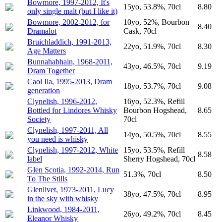
Bowmore, 1997-2012, It's
15yo, 53.8%, 70cl
8.80
only single malt (but I like it)
Bowmore, 2002-2012, for
10yo, 52%, Bourbon
8.40
Dramalot
Cask, 70cl
Bruichladdich, 1991-2013,
22yo, 51.9%, 70cl
8.30
Age Matters
Bunnahabhain, 1968-2011,
43yo, 46.5%, 70cl
9.19
Dram Together
Caol Ila, 1995-2013, Dram
18yo, 53.7%, 70cl
9.08
generation
Clynelish, 1996-2012,
16yo, 52.3%, Refill
Bottled for Lindores Whisky
Bourbon Hogshead,
8.65
Society
70cl
Clynelish, 1997-2011, All
14yo, 50.5%, 70cl
8.55
you need is whisky
Clynelish, 1997-2012, White
15yo, 53.5%, Refill
8.58
label
Sherry Hogshead, 70cl
Glen Scotia, 1992-2014, Run
51.3%, 70cl
8.50
To The Stills
Glenlivet, 1973-2011, Lucy
38yo, 47.5%, 70cl
8.95
in the sky with whisky
Linkwood, 1984-2011,
26yo, 49.2%, 70cl
8.45
Eleanor Whisky