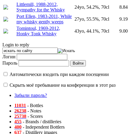
Littlemill, 1988-2012,
24yo, 54.2%, 70cl
8.84
Sympathy for the Whisky
Port Ellen, 1983-2011, While
27yo, 55.5%, 70cl
9.19
my whisky gently weeps
Tomintoul, 1969-2012,
43yo, 44.1%, 70cl
9.00
Honky Tonk Whisky
Login to reply
Логин
Пароль
Автоматически входить при каждом посещении
Скрыть моё пребывание на конференции в этот раз
Забыли пароль?
11031
- Bottles
26238
- Notes
25738
- Scores
455
- Brands / distilleries
400
- Independent Bottlers
637
- Distillery images