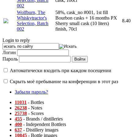
Selection, Batch
cask, 100cl
002
Wolfburn, The
58%, cask_no #001, 1st fill
Whiskytractor's
Bourbon casks + 16 months PX
8.40
Selection, Batch
Sherry small cask (10 liters)
002
finish, 70cl
Login to reply
Логин
Пароль
Автоматически входить при каждом посещении
Скрыть моё пребывание на конференции в этот раз
Забыли пароль?
11031
- Bottles
26238
- Notes
25738
- Scores
455
- Brands / distilleries
400
- Independent Bottlers
637
- Distillery images
10845
- Bottle images