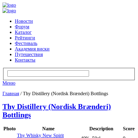
Новости
Форум
Каталог
Рейтинги
Фестиваль
Академия виски
Путешествия
Контакты
Меню
Главная
/ Thy Distillery (Nordisk Brænderi) Bottlings
Thy Distillery (Nordisk Brænderi)
Bottlings
Photo
Name
Description
Score
Thy Whisky New Spirit