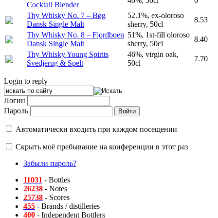
40%, 50cl
0
Cocktail Blender
Thy Whisky No. 7 – Bøg
52.1%, ex-oloroso
8.53
Dansk Single Malt
sherry, 50cl
Thy Whisky No. 8 – Fjordboen
51%, 1st-fill oloroso
8.40
Dansk Single Malt
sherry, 50cl
Thy Whisky Young Spirits
46%, virgin oak,
7.70
Svedjerug & Spelt
50cl
Login to reply
Логин
Пароль
Автоматически входить при каждом посещении
Скрыть моё пребывание на конференции в этот раз
Забыли пароль?
11031
- Bottles
26238
- Notes
25738
- Scores
455
- Brands / distilleries
400
- Independent Bottlers